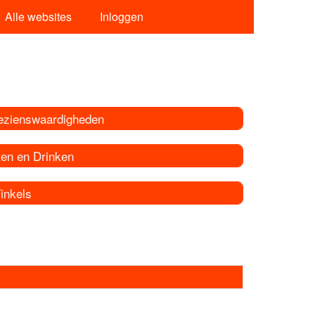
Alle websites
Inloggen
ezienswaardigheden
ten en Drinken
inkels