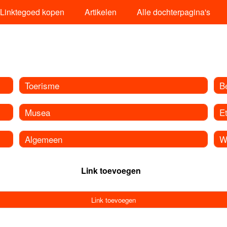
Linktegoed kopen
Artikelen
Alle dochterpagina's
Toerisme
B
Musea
E
Algemeen
W
Link toevoegen
Link toevoegen