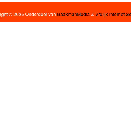
ight © 2025 Onderdeel van
BaakmanMedia
&
Vrolijk Internet S